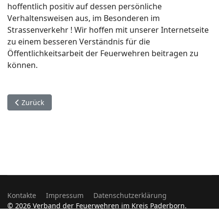
hoffentlich positiv auf dessen persönliche
Verhaltensweisen aus, im Besonderen im
Strassenverkehr ! Wir hoffen mit unserer Internetseite
zu einem besseren Verständnis für die
Öffentlichkeitsarbeit der Feuerwehren beitragen zu
können.
Vorheriger Beitrag: Impressum
Zurück
Kontakte
Impressum
Datenschutzerklärung
© 2026 Verband der Feuerwehren im Kreis Paderborn.
Designed by
JoomShaper