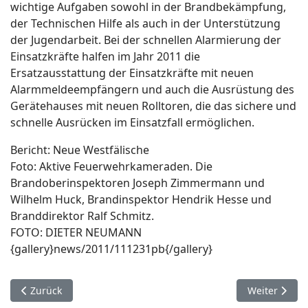
wichtige Aufgaben sowohl in der Brandbekämpfung,
der Technischen Hilfe als auch in der Unterstützung
der Jugendarbeit. Bei der schnellen Alarmierung der
Einsatzkräfte halfen im Jahr 2011 die
Ersatzausstattung der Einsatzkräfte mit neuen
Alarmmeldeempfängern und auch die Ausrüstung des
Gerätehauses mit neuen Rolltoren, die das sichere und
schnelle Ausrücken im Einsatzfall ermöglichen.
Bericht: Neue Westfälische
Foto: Aktive Feuerwehrkameraden. Die
Brandoberinspektoren Joseph Zimmermann und
Wilhelm Huck, Brandinspektor Hendrik Hesse und
Branddirektor Ralf Schmitz.
FOTO: DIETER NEUMANN
{gallery}news/2011/111231pb{/gallery}
Vorheriger Beitrag: 9. Januar. Delbrück.
Nächster Bei
Zurück
Weiter