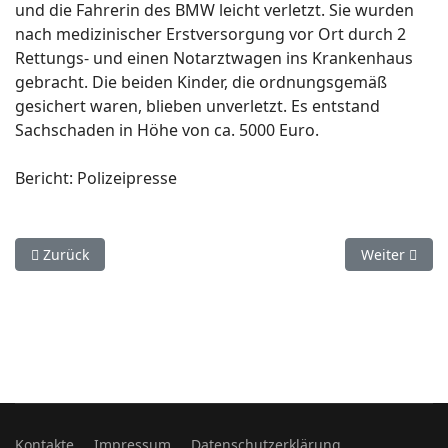
und die Fahrerin des BMW leicht verletzt. Sie wurden
nach medizinischer Erstversorgung vor Ort durch 2
Rettungs- und einen Notarztwagen ins Krankenhaus
gebracht. Die beiden Kinder, die ordnungsgemäß
gesichert waren, blieben unverletzt. Es entstand
Sachschaden in Höhe von ca. 5000 Euro.
Bericht: Polizeipresse
Vorheriger Beitrag: 26. November. Delbrück Westenholz.
Nächster Bei
Zurück
Weiter
Kontakte
Impressum
Datenschutzerklärung