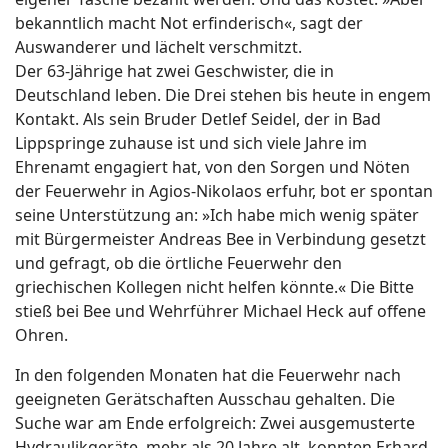
bekanntlich macht Not erfinderisch«, sagt der
Auswanderer und lächelt verschmitzt.
Der 63-Jährige hat zwei Geschwister, die in
Deutschland leben. Die Drei stehen bis heute in engem
Kontakt. Als sein Bruder Detlef Seidel, der in Bad
Lippspringe zuhause ist und sich viele Jahre im
Ehrenamt engagiert hat, von den Sorgen und Nöten
der Feuerwehr in Agios-Nikolaos erfuhr, bot er spontan
seine Unterstützung an: »Ich habe mich wenig später
mit Bürgermeister An­dreas Bee in Verbindung gesetzt
und gefragt, ob die örtliche Feuerwehr den
griechischen Kollegen nicht helfen könnte.« Die Bitte
stieß bei Bee und Wehrführer Michael Heck auf offene
Ohren.
In den folgenden Monaten hat die Feuerwehr nach
geeigneten Gerätschaften Ausschau gehalten. Die
Suche war am Ende erfolgreich: Zwei ausgemusterte
Hy­draulikgeräte, mehr als 20 Jahre alt, konnten Erhard