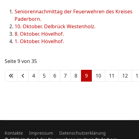
Seniorennachmittag der Feuerwehren des Kreises
Paderborn.
10. Oktober. Delbrück Westenholz.
8. Oktober. Hövelhof.
1. Oktober. Hövelhof.
Seite 9 von 35
4
5
6
7
8
9
10
11
12
1
Kontakte
Impressum
Datenschutzerklärung