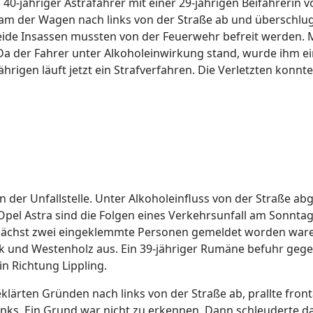
 40-jähriger Astrafahrer mit einer 29-jährigen Beifahrerin v
der Wagen nach links von der Straße ab und überschlug 
eide Insassen mussten von der Feuerwehr befreit werden. 
a der Fahrer unter Alkoholeinwirkung stand, wurde ihm 
Jährigen läuft jetzt ein Strafverfahren. Die Verletzten ko
 der Unfallstelle. Unter Alkoholeinfluss von der Straße ab
Opel Astra sind die Folgen eines Verkehrsunfall am Sonnt
nächst zwei eingeklemmte Personen gemeldet worden ware
k und Westenholz aus. Ein 39-jähriger Rumäne befuhr gege
n Richtung Lippling.
lärten Gründen nach links von der Straße ab, prallte fron
 links. Ein Grund war nicht zu erkennen. Dann schleuderte