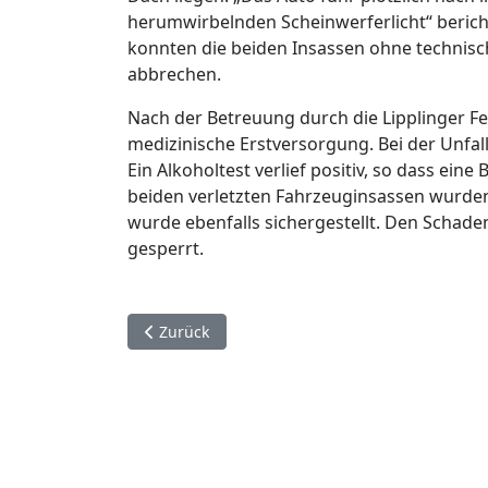
herumwirbelnden Scheinwerferlicht“ bericht
konnten die beiden Insassen ohne technisch
abbrechen.
Nach der Betreuung durch die Lipplinger 
medizinische Erstversorgung. Bei der Unf
Ein Alkoholtest verlief positiv, so dass ein
beiden verletzten Fahrzeuginsassen wurden
wurde ebenfalls sichergestellt. Den Schaden
gesperrt.
Vorheriger Beitrag: 15. Dezember. Paderborn.
Zurück