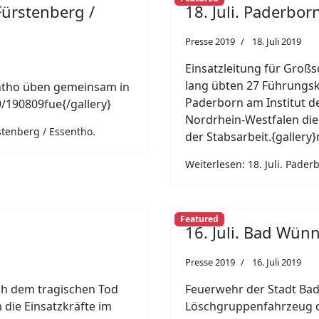
ürstenberg /
18. Juli. Paderbor
Presse 2019
18. Juli 2019
Einsatzleitung für Großs
lang übten 27 Führungsk
ntho üben gemeinsam in
Paderborn am Institut d
/190809fue{/gallery}
Nordrhein-Westfalen di
tenberg / Essentho.
der Stabsarbeit.{gallery
Weiterlesen: 18. Juli. Pader
Featured
16. Juli. Bad Wün
Presse 2019
16. Juli 2019
ch dem tragischen Tod
Feuerwehr der Stadt Ba
die Einsatzkräfte im
Löschgruppenfahrzeug d