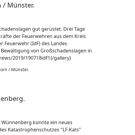
n / Münster.
chadenslagen gut gerüstet. Drei Tage
räfte der Feuerwehren aus dem Kreis
er Feuerwehr (IdF) des Landes
e Bewältigung von Großschadenslagen in
}news/2019/190718idf1{/gallery}
born / Münster.
nenberg.
d Wünnenberg konnte ein neues
es Katastrophenschutzes "LF-Kats"