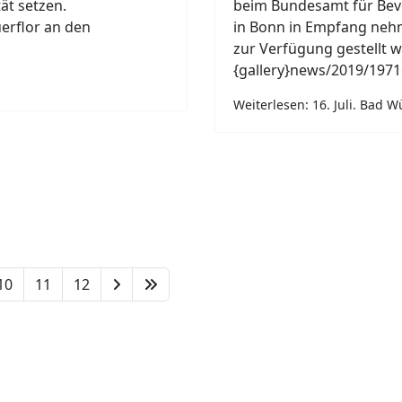
ät setzen.
beim Bundesamt für Bev
erflor an den
in Bonn in Empfang neh
zur Verfügung gestellt w
{gallery}news/2019/1971
Weiterlesen: 16. Juli. Bad 
10
11
12