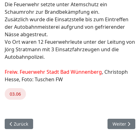
Die Feuerwehr setzte unter Atemschutz ein
Schaumrohr zur Brandbekämpfung ein.
Zusätzlich wurde die Einsatzstelle bis zum Eintreffen
der Autobahnmeisterei aufgrund von gefrierender
Nässe abgestreut.
Vo Ort waren 12 Feuerwehrleute unter der Leitung von
Jörg Stratmann mit 3 Einsatzfahrzeugen und die
Autobahnpolizei.
Freiw. Feuerwehr Stadt Bad Wünnenberg
, Christoph
Hesse, Foto: Tuschen FW
03.06
Vorheriger Beitrag: 27. Dezember. Büren Brenken.
Nächster Bei
Zurück
Weiter