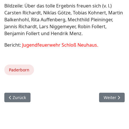
Bildzeile: Über das tolle Ergebnis freuen sich (v. l.)
Carsten Richardt, Niklas Götze, Tobias Kohnert, Martin
Balkenhohl, Rita Auffenberg, Mechthild Pleininger,
Jannis Richardt, Lars Niggemeyer, Robin Follert,
Benjamin Follert und Hendrik Menz.
Bericht:
Jugendfeuerwehr Schloß Neuhaus.
Paderborn
Vorheriger Beitrag: 7. Dezember. Borchen.
Nächster Bei
Zurück
Weiter