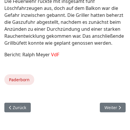
Die Feuerwehr rückte mit insgesamt fünf
Löschfahrzeugen aus, doch auf dem Balkon war die
Gefahr inzwischen gebannt. Die Griller hatten beherzt
die Gaszufuhr abgestellt, nachdem es zunächst beim
Anzünden zu einer Durchzündung und einer starken
Rauchentwicklung gekommen war. Das anschließende
Grillbüfett konnte wie geplant genossen werden.
Bericht: Ralph Meyer
VdF
Paderborn
Vorheriger Beitrag: 8. Juni. Delbrück Anreppen.
Nächster Bei
Zurück
Weiter