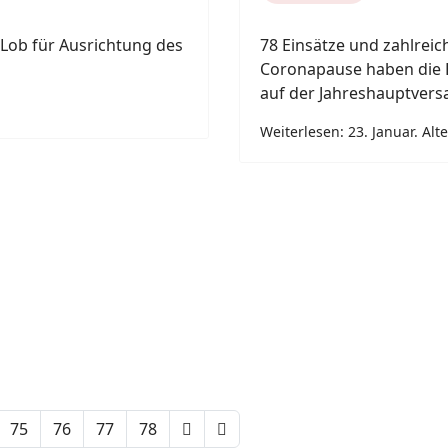
l Lob für Ausrichtung des
78 Einsätze und zahlrei
Coronapause haben die 
auf der Jahreshauptver
Weiterlesen: 23. Januar. Al
75
76
77
78